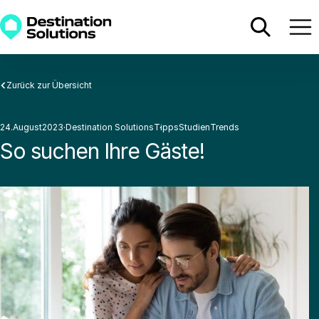
Zurück zur Übersicht
24
.
August
2023
·
Destination Solutions
Tipps
·
Studien
·
Trends
·
·
So suchen Ihre Gäste!