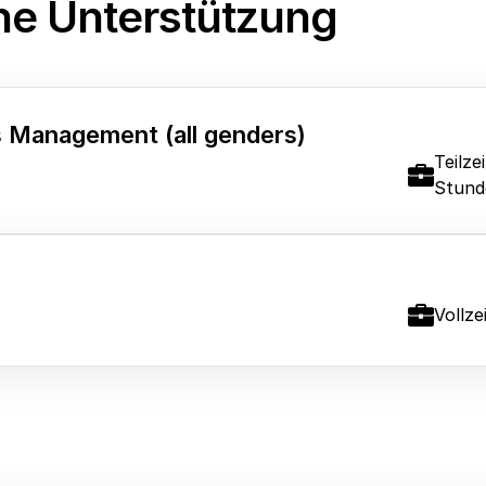
ine Unterstützung
 Management (all genders)
Teilze
Stund
Vollze