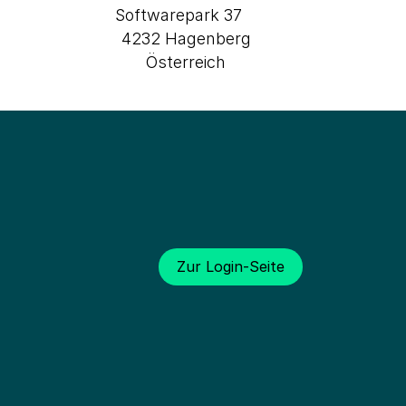
Softwarepark 37
4232 Hagenberg
Österreich
swertes
Zur Login-Seite