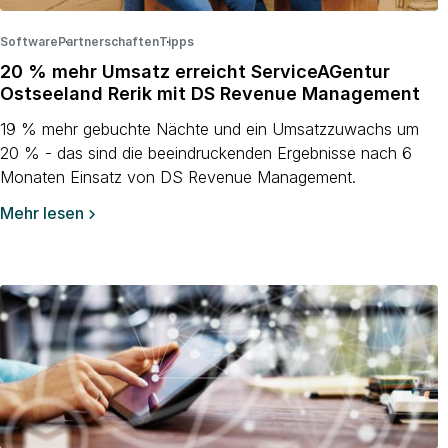
Software
Partnerschaften
·
Tipps
·
·
20 % mehr Umsatz erreicht ServiceAGentur
Ostseeland Rerik mit DS Revenue Management
19 % mehr gebuchte Nächte und ein Umsatzzuwachs um
20 % - das sind die beeindruckenden Ergebnisse nach 6
Monaten Einsatz von DS Revenue Management.
Mehr lesen
