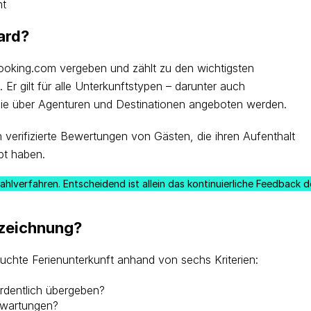
nt
ard?
Booking.com vergeben und zählt zu den wichtigsten
. Er gilt für alle Unterkunftstypen – darunter auch
die über Agenturen und Destinationen angeboten werden.
h verifizierte Bewertungen von Gästen, die ihren Aufenthalt
bt haben.
hlverfahren. Entscheidend ist allein das kontinuierliche Feedback d
szeichnung?
chte Ferienunterkunft anhand von sechs Kriterien:
rdentlich übergeben?
rwartungen?