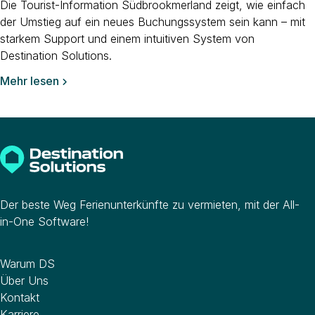
Die Tourist-Information Südbrookmerland zeigt, wie einfach
der Umstieg auf ein neues Buchungssystem sein kann – mit
starkem Support und einem intuitiven System von
Destination Solutions.
Mehr lesen

Der beste Weg Ferienunterkünfte zu vermieten, mit der All-
in-One Software!
Unternehmen
Warum DS
Über Uns
Kontakt
Karriere