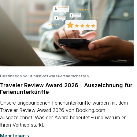
Destination Solutions
Software
·
Partnerschaften
·
·
Traveler Review Award 2026 – Auszeichnung für
Ferienunterkünfte
Unsere angebundenen Ferienunterkünfte wurden mit dem
Traveler Review Award 2026 von Booking.com
ausgezeichnet. Was der Award bedeutet – und warum er
Ihren Vertrieb stärkt.
Mehr lesen
