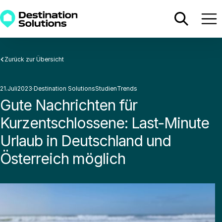
Zurück zur Übersicht
21
.
Juli
2023
·
Destination Solutions
Studien
·
Trends
·
·
Gute Nachrichten für
Kurzentschlossene: Last-Minute
Urlaub in Deutschland und
Österreich möglich