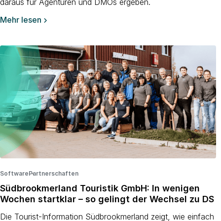
daraus für Agenturen und DMOs ergeben.
Mehr lesen

Software
Partnerschaften
·
·
Südbrookmerland Touristik GmbH: In wenigen
Wochen startklar – so gelingt der Wechsel zu DS
Die Tourist-Information Südbrookmerland zeigt, wie einfach