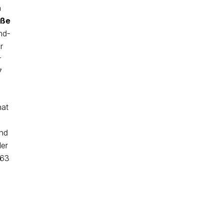
n
oße
nd-
r
r
7
nat
und
der
 63