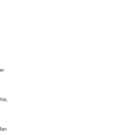
er
hte.
 Man