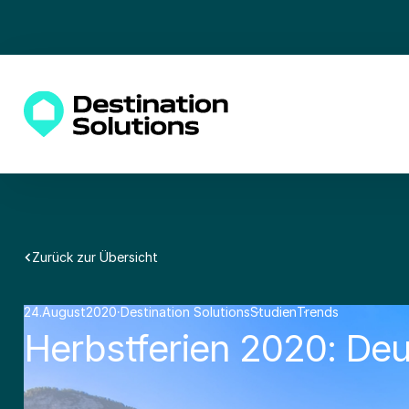
Zurück zur Übersicht
24
.
August
2020
·
Destination Solutions
Studien
·
Trends
·
·
Herbstferien 2020: Deut