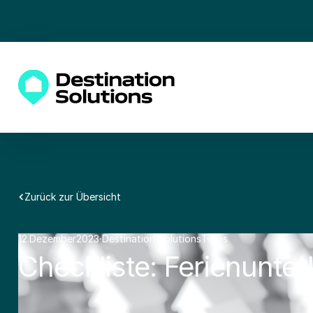
Zurück zur Übersicht
12
.
Dezember
2023
·
Destination Solutions
Tipps
·
·
Checkliste: Ferienunter