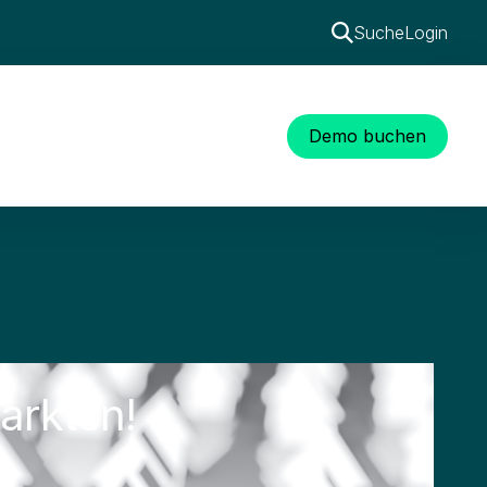
Suche
Login
Demo buchen
markten!