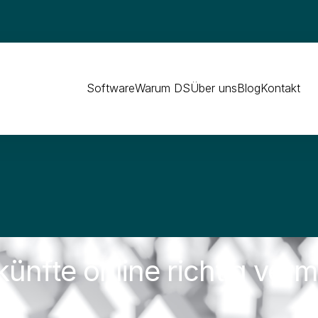
Software
Warum DS
Über uns
Blog
Kontakt
künfte online richtig ver