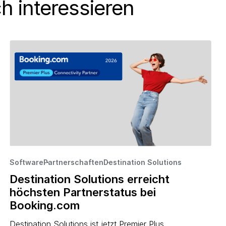
h interessieren
Software
Partnerschaften
·
Destination Solutions
·
·
Destination Solutions erreicht
höchsten Partnerstatus bei
Booking.com
Destination Solutions ist jetzt Premier Plus