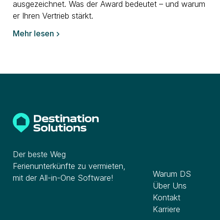
ausgezeichnet. Was der Award bedeutet – und warum
er Ihren Vertrieb stärkt.
Mehr lesen

Der beste Weg
Unternehmen
Ferienunterkünfte zu vermieten,
Warum DS
mit der All-in-One Software!
Über Uns
Kontakt
Karriere