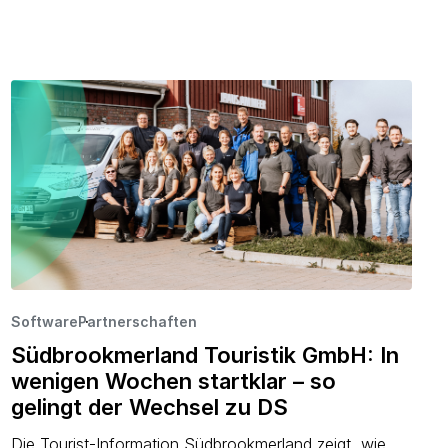
Software
Partnerschaften
·
·
Südbrookmerland Touristik GmbH: In
wenigen Wochen startklar – so
gelingt der Wechsel zu DS
Die Tourist-Information Südbrookmerland zeigt, wie