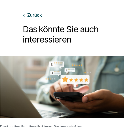
Zurück

Das könnte Sie auch
interessieren
Destination Solutions
Software
·
Partnerschaften
·
·