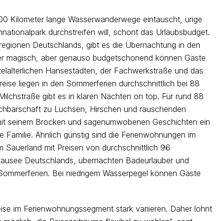
00 Kilometer lange Wasserwanderwege eintauscht, urige
tionalpark durchstreifen will, schont das Urlaubsbudget.
sregionen Deutschlands, gibt es die Übernachtung in den
ger magisch, aber genauso budgetschonend können Gäste
ttelalterlichen Hansestädten, der Fachwerkstraße und das
eise liegen in den Sommerferien durchschnittlich bei 88
Milchstraße gibt es in klaren Nächten on top. Für rund 88
achbarschaft zu Luchsen, Hirschen und rauschenden
 mit seinem Brocken und sagenumwobenen Geschichten ein
e Familie. Ähnlich günstig sind die Ferienwohnungen im
m Sauerland mit Preisen von durchschnittlich 96
tausee Deutschlands, übernachten Badeurlauber und
n Sommerferien. Bei niedrigem Wasserpegel können Gäste
ise im Ferienwohnungssegment stark variieren. Daher lohnt