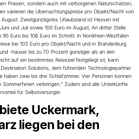
igen Preisen, sondern auch mit verborgenen Naturschätzen,
en variieren die Übernachtungspreise pro Objekt/Nacht von
m August. Zweitgünstigstes Urlaubsland ist Hessen mit
uni und Juli sowie 100 Euro im August. An dritter Stelle
 95 Euro bis 106 Euro im Schnitt. In Nordrhein-Westfalen
Preise bei 103 Euro pro Objekt/Nacht und in Brandenburg
und -häuser bis zu 70 Prozent günstiger als an den
ht auf ein bestimmtes Reiseziel festgelegt ist, kann
n Destination Solutions, dem führenden Technologiepartner
te haben zwei bis drei Schlafzimmer. Vier Personen können
e Sommerferien verbringen.“ Zudem sind alle Unterkünfte
vorteil für Selbstversorger.
biete Uckermark,
rz liegen bei den