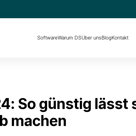
Software
Warum DS
Über uns
Blog
Kontakt
 So günstig lässt s
ub machen